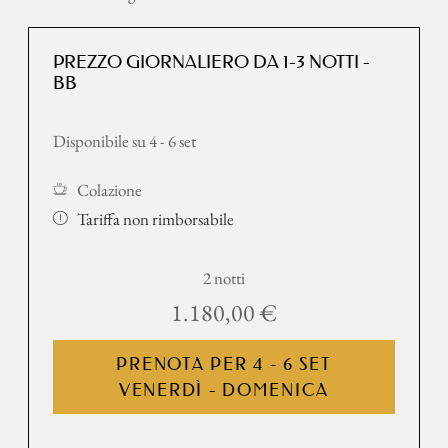
borsa wellness con teli per la sauna, morbidi accappatoi e
ciabattine e uno zaino per escursioni.
PREZZO GIORNALIERO DA 1-3 NOTTI -
BB
Disponibile su 4 - 6 set
Colazione
Tariffa non rimborsabile
2 notti
1.180,00 €
PRENOTA PER
4 - 6 SET
VENERDÌ - DOMENICA