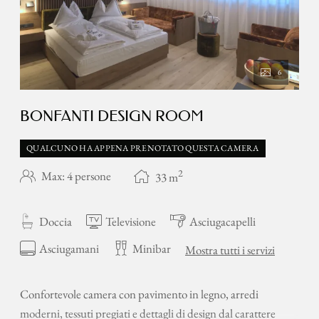
6
BONFANTI DESIGN ROOM
QUALCUNO HA APPENA PRENOTATO QUESTA CAMERA
2
Max: 4 persone
33
m
Doccia
Televisione
Asciugacapelli
Asciugamani
Minibar
Mostra tutti i servizi
Confortevole camera con pavimento in legno, arredi
moderni, tessuti pregiati e dettagli di design dal carattere