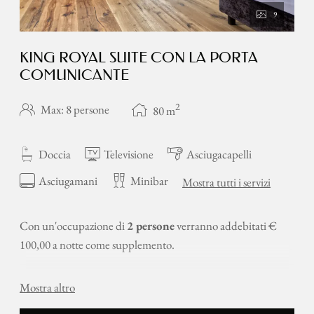
9
KING ROYAL SUITE CON LA PORTA
COMUNICANTE
2
Max: 8 persone
80
m
Doccia
Televisione
Asciugacapelli
Asciugamani
Minibar
Mostra tutti i servizi
Con un'occupazione di
2 persone
verranno addebitati €
100,00 a notte come supplemento.
Esclusiva suite comunicante in stile moderno con pavimento
Mostra altro
in legno composta da due letti matrimoniali e due pouf
matrimoniali, tavolo, grande moderna TV a 55”.