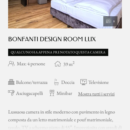
8
BONFANTI DESIGN ROOM LUX
QUALCUNO HA APPENA PRENOTATO QUESTA CAMERA
2
Max: 4 persone
39
m
Balcone/terrazza
Doccia
Televisione
Asciugacapelli
Minibar
Mostra tutti i servizi
Lussuosa camera in stile moderno con pavimento in legno
composta da un letto matrimoniale e pouf matrimoniale,
tavolo, TV a schermo piatto di 55”. Impreziosita con arredi di