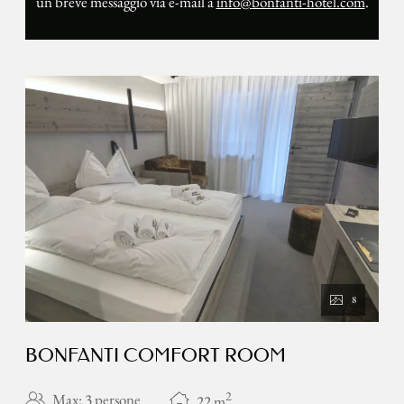
un breve messaggio via e-mail a
info@bonfanti-hotel.com
.
8
BONFANTI COMFORT ROOM
2
Max: 3 persone
22
m