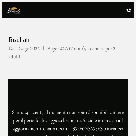
Bonfanti Design Hotel - Le n
Risultati
Dal 12 ago 2026 al 19 ago 2026 (
7 notti
),
1 camera
per
2
adulti
Tutto esaurito!
Siamo spiacenti, al momento non sono disponibili camere
per il periodo di viaggio selezionato. Se siete interessati ad
aggiornamenti, chiamateci al
+39 0474569563
o inviateci